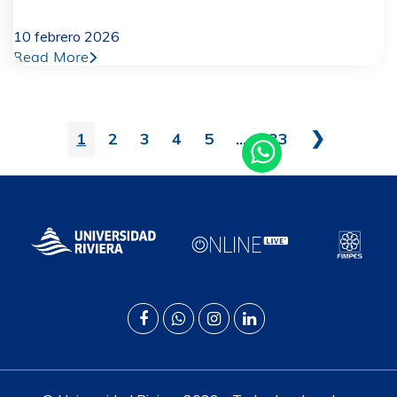
10 febrero 2026
Read More
❯
1
2
3
4
5
...
33